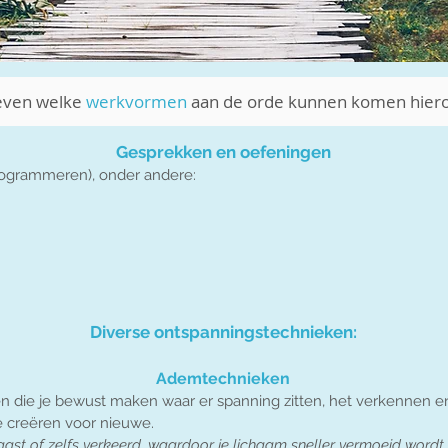
even welke
werkvormen
aan de orde kunnen komen hiero
Gesprekken en oefeningen
rogrammeren), onder andere:
Diverse ontspanningstechnieken:
Ademtechnieken
 die je bewust maken waar er spanning zitten, het verkennen en
e creëren voor nieuwe.
ast of zelfs verkeerd, waardoor je lichaam sneller vermoeid wordt.