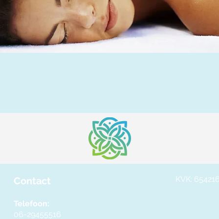
KVK: 65421
Contact
Telefoon:
06-29455516