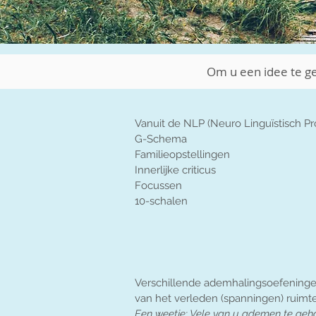
Om u een idee te g
Vanuit de NLP (Neuro Linguïstisch P
G-Schema
Familieopstellingen
Innerlijke criticus
Focussen
10-schalen
Verschillende ademhalingsoefeningen
van het verleden (spanningen) ruimt
Een weetje: Vele van u ademen te geha