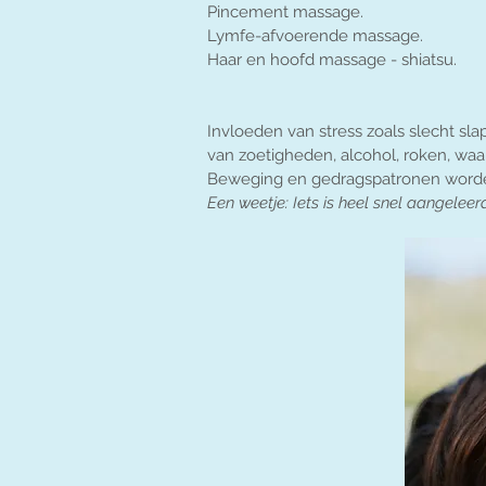
Pincement massage.
Lymfe-afvoerende massage.
Haar en hoofd massage - shiatsu.
Invloeden van stress zoals slecht sl
van zoetigheden, alcohol, roken, wa
Beweging en gedragspatronen worde
Een weetje: Iets is heel snel aangeleerd