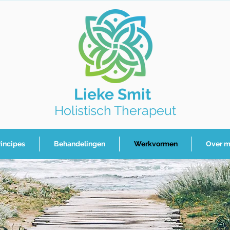
Lieke Smit
Holistisch Therapeut
rincipes
Behandelingen
Werkvormen
Over m